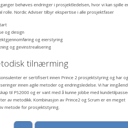
ganger behøves endringer i prosjektledelsen, hvor vi kan spille e
l rolle. Nordic Adviser tilbyr ekspertise i alle prosjektfaser
art
se og design
ektgjennomføring og eierstyring
tning og gevinstrealisering
todisk tilnærming
konsulenter er sertifisert innen Prince 2 prosjektstyring og har o
fiseringer innen agile metoder og endringsledelse. Vi har inngåen
skap til PS2000 og er vant med å kunne jobbe med kundetilpass
nter av metodikk. Kombinasjon av Prince2 og Scrum er en meget
tiv metode for prosjektstyring.