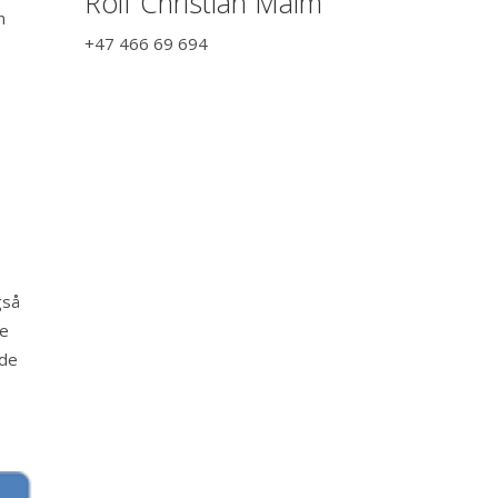
Rolf Christian Malm
n
+47 466 69 694
gså
de
ede