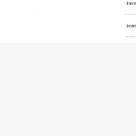
.
For å 
prose
disse
omsti
og en
porte