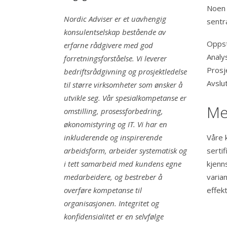
Noen 
Nordic Adviser er et uavhengig
sentra
konsulentselskap bestående av
Oppst
erfarne rådgivere med god
Analy
forretningsforståelse. Vi leverer
Prosj
bedriftsrådgivning og prosjektledelse
Avslu
til større virksomheter som ønsker å
utvikle seg. Vår spesialkompetanse er
Me
omstilling, prosessforbedring,
økonomistyring og IT. Vi har en
inkluderende og inspirerende
Våre 
arbeidsform, arbeider systematisk og
serti
i tett samarbeid med kundens egne
kjenn
medarbeidere, og bestreber å
varia
overføre kompetanse til
effek
organisasjonen. Integritet og
konfidensialitet er en selvfølge