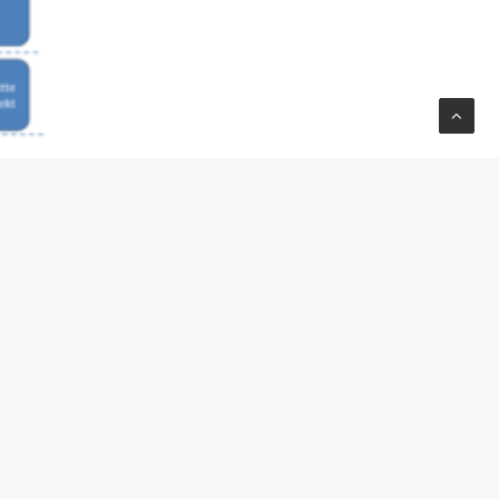
ng,
tyring