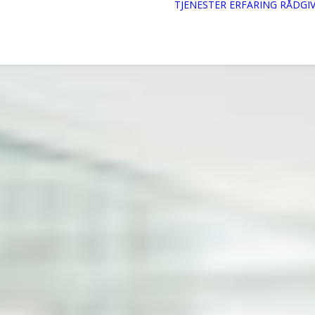
TJENESTER
ERFARING
RÅDGI