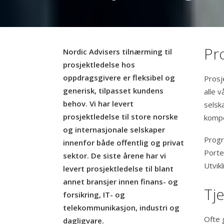
Pr
Nordic Advisers tilnærming til
prosjektledelse hos
oppdragsgivere er fleksibel og
Prosj
generisk, tilpasset kundens
alle 
behov. Vi har levert
selska
prosjektledelse til store norske
kompe
og internasjonale selskaper
Progr
innenfor både offentlig og privat
Porte
sektor. De siste årene har vi
Utvik
levert prosjektledelse til blant
annet bransjer innen finans- og
Tj
forsikring, IT- og
telekommunikasjon, industri og
Ofte 
dagligvare.