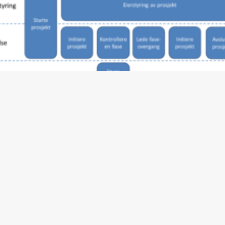
nå definerte mål i henhold til strategi, er bedrifter avhengig av
ssendringer og kontinuerlig endring av IT-systemer som støtter
. Vi har dokumentert erfaring i å støtte bedrifter med effektiviseri
llinger, lønnsomhetsforbedring, kunderelasjoner (B2B), økonomis
dringsledelse. Denne erfaringen tar vi med oss i vår tilnærming til
følje-, program- og prosjektledelse.