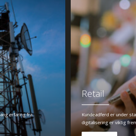
Retail
ang erfaring fra
Kundeadferd er under stad
digitalisering er viktig fr