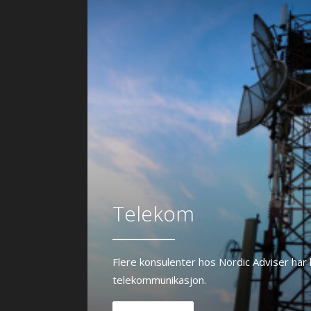
Telekom
Flere konsulenter hos Nordic Adviser har l
telekommunikasjon.