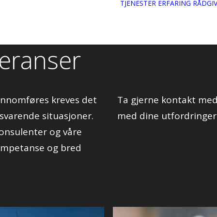
TJENESTER
ERFARING
RÅDGI
feranser
jennomføres kreves det
Ta gjerne kontakt med 
svarende situasjoner.
med dine utfordringer
onsulenter og våre
kompetanse og bred