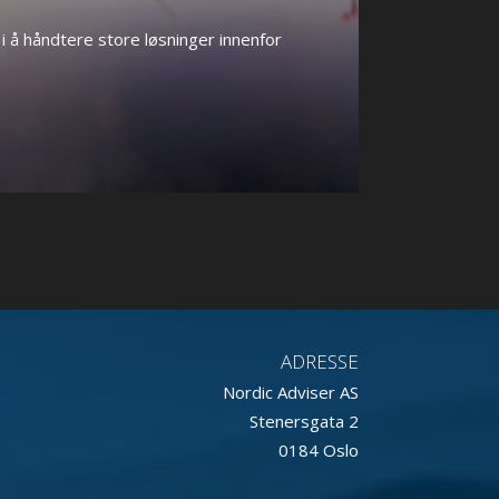
i å håndtere store løsninger innenfor
ADRESSE
Nordic Adviser AS
Stenersgata 2
0184 Oslo