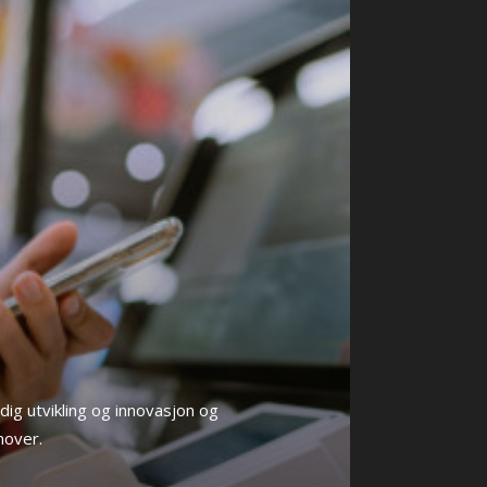
ig utvikling og innovasjon og
emover.