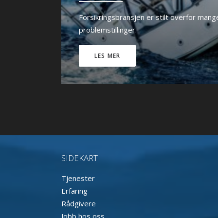
Forsikringsbransjen er stilt overfor mang
problemstillinger.
LES MER
SIDEKART
Tjenester
Erfaring
Rådgivere
Jobb hos oss