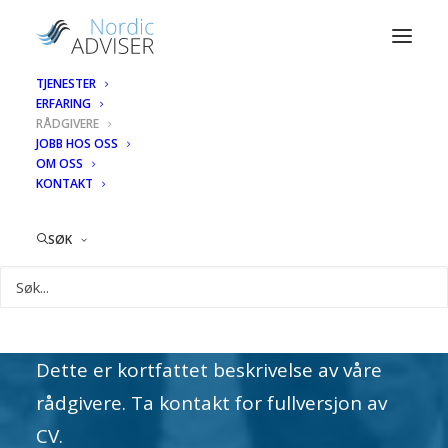
TJENESTER
ERFARING
Våre rådgivere
RÅDGIVERE
JOBB HOS OSS
OM OSS
KONTAKT
Nordic Adviser er et uavhengig
SØK
konsulentselskap bestående av erfarne
rådgivere med god forretningsforståelse
Dette er kortfattet beskrivelse av våre
rådgivere. Ta kontakt for fullversjon av
CV.